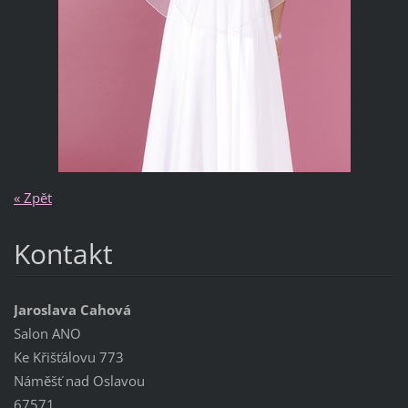
« Zpět
Kontakt
Jaroslava Cahová
Salon ANO
Ke Křišťálovu 773
Náměšť nad Oslavou
67571