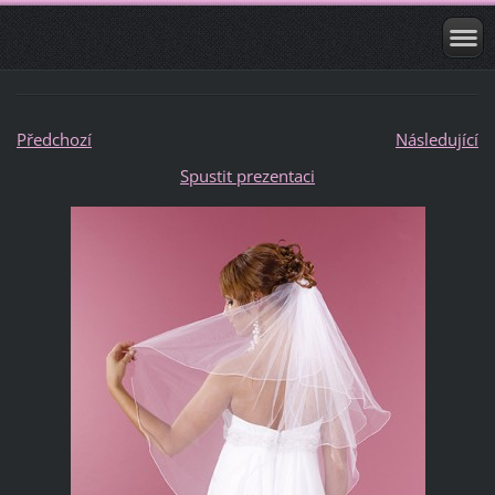
Předchozí
Následující
Spustit prezentaci