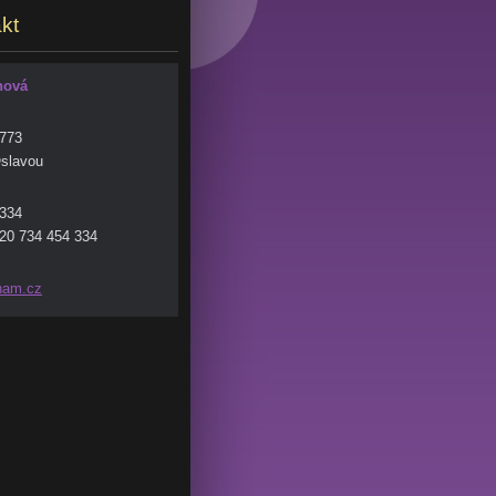
kt
hová
 773
slavou
 334
20 734 454 334
nam.c
z