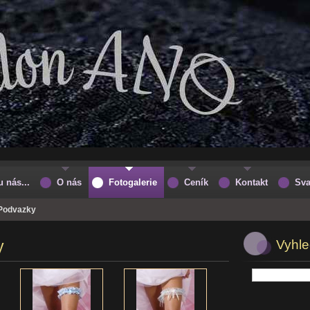
u nás...
O nás
Fotogalerie
Ceník
Kontakt
Sva
Podvazky
y
Vyhle