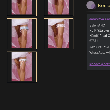
Konta
Jaroslava Ca
Salon ANO
Ke Křišťálovu
Náměšť nad O
67571
+420 734 454
WhatsApp: +4
jcahova@
sez