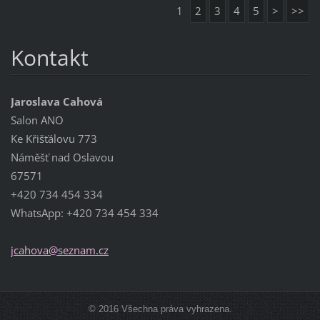
1
2
3
4
5
>
>>
Kontakt
Jaroslava Cahová
Salon ANO
Ke Křišťálovu 773
Náměšť nad Oslavou
67571
+420 734 454 334
WhatsApp: +420 734 454 334
jcahova@
seznam.c
z
© 2016 Všechna práva vyhrazena.