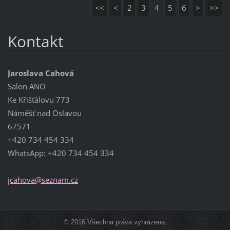
<<
<
2
3
4
5
6
>
>>
Kontakt
Jaroslava Cahová
Salon ANO
Ke Křišťálovu 773
Náměšť nad Oslavou
67571
+420 734 454 334
WhatsApp: +420 734 454 334
jcahova@
seznam.c
z
© 2016 Všechna práva vyhrazena.