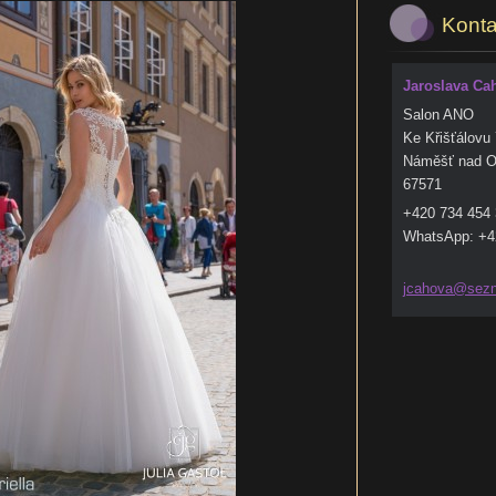
Konta
Jaroslava Ca
Salon ANO
Ke Křišťálovu
Náměšť nad O
67571
+420 734 454
WhatsApp: +4
jcahova@
sez