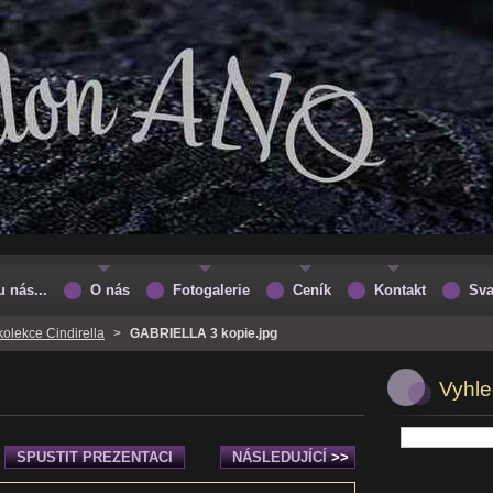
u nás...
O nás
Fotogalerie
Ceník
Kontakt
Sva
kolekce Cindirella
>
GABRIELLA 3 kopie.jpg
Vyhle
SPUSTIT PREZENTACI
NÁSLEDUJÍCÍ
>>