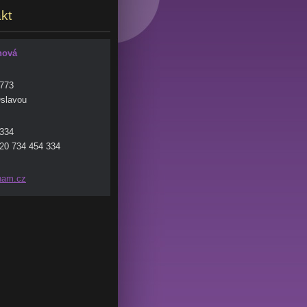
kt
hová
 773
slavou
 334
20 734 454 334
nam.c
z